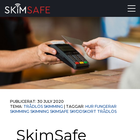
Skip to content
PUBLICERAT:
30 JULY 2020
TEMA:
TRÅDLÖS SKIMMING
| TAGGAR:
HUR FUNGERAR
SKIMMING
SKIMNING
SKIMSAFE
SKYDDSKORT
TRÅDLÖS
SkimSafe