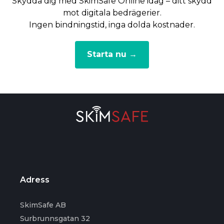
Skydda dig med SkimSafe Online idag – ditt skydd
mot digitala bedrägerier.
Ingen bindningstid, inga dolda kostnader.
Starta nu →
Adress
SkimSafe AB
Surbrunnsgatan 32