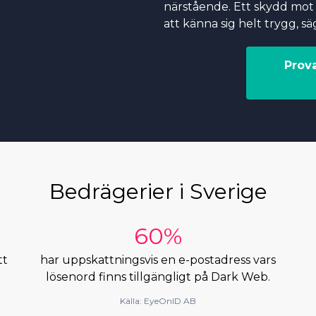
närstående. Ett skydd mot 
att känna sig helt trygg, sä
Prov
Bedrägerier i Sverige
60%
tt
har uppskattningsvis en e-postadress vars
lösenord finns tillgängligt på Dark Web.
Källa: EyeOnID AB