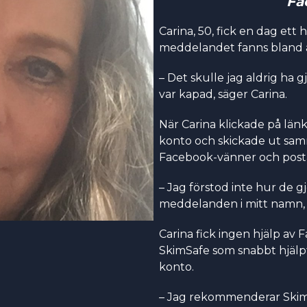
Fa
Carina, 50, fick en dag ett
meddelandet fanns bland a
– Det skulle jag aldrig ha g
var kapad, säger Carina.
När Carina klickade på länk
konto och skickade ut sam
Facebook-vänner och post
– Jag förstod inte hur de g
meddelanden i mitt namn, 
Carina fick ingen hjälp av F
SkimSafe som snabbt hjälpte
konto.
– Jag rekommenderar SkimS