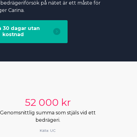
bedrägeriförsök på nätet är ett måste för
ger Carina.
a 30 dagar utan
kostnad
52 000 kr
Genomsnittlig summa som stjäls vid ett
bedrägeri.
Källa: UC