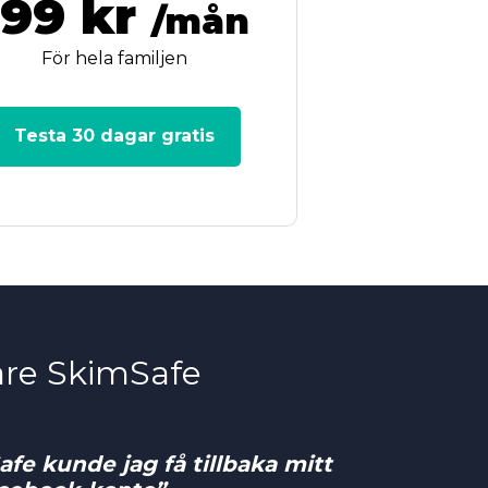
199 kr
/mån
För hela familjen
Testa 30 dagar gratis
vare SkimSafe
fe kunde jag få tillbaka mitt