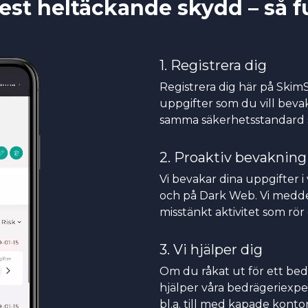
est heltäckande skydd – så f
1. Registrera dig
Registrera dig här på SkimS
uppgifter som du vill bevak
samma säkerhetsstandard 
2. Proaktiv bevakning
Vi bevakar dina uppgifter i
och på Dark Web. Vi meddel
misstänkt aktivitet som rör
3. Vi hjälper dig
Om du råkat ut för ett bedr
hjälper våra bedrägeriexper
bl.a. till med kapade konto