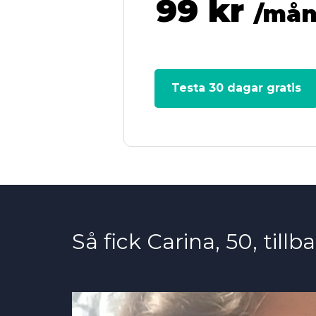
99 kr
/må
För dig
Testa 30 dagar gratis
Så fick Carina, 50, til