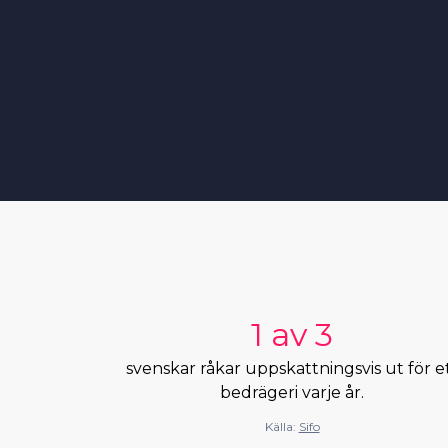
1 av 3
svenskar råkar uppskattningsvis ut för e
bedrägeri varje år.
Källa:
Sifo