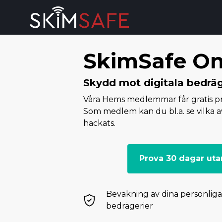
Skip to content
SkimSafe On
Skydd mot digitala bedräg
Våra Hems medlemmar får gratis pro
Som medlem kan du bl.a. se vilka a
hackats.
Prova 30 dagar ut
Bevakning av dina personliga
bedrägerier