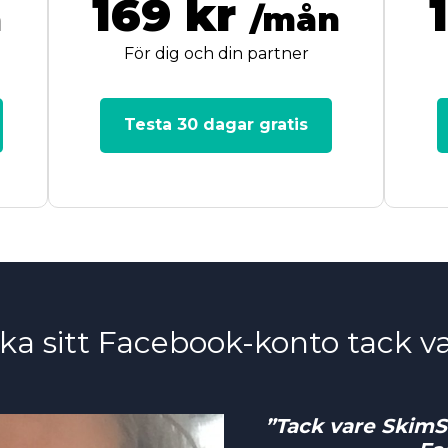
169 kr
n
/mån
För dig och din partner
Testa 30 dagar gratis
lbaka sitt Facebook-konto tack 
”Tack vare SkimSa