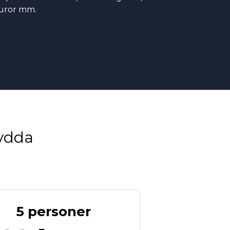
turor mm.
kydda
5 personer