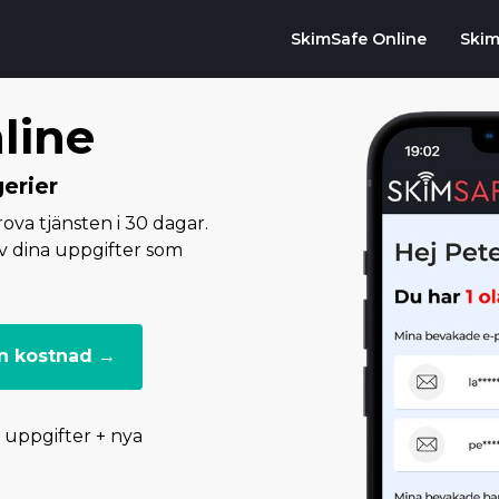
SkimSafe Online
Skim
line
erier
va tjänsten i 30 dagar.
v dina uppgifter som
an kostnad →
 uppgifter + nya