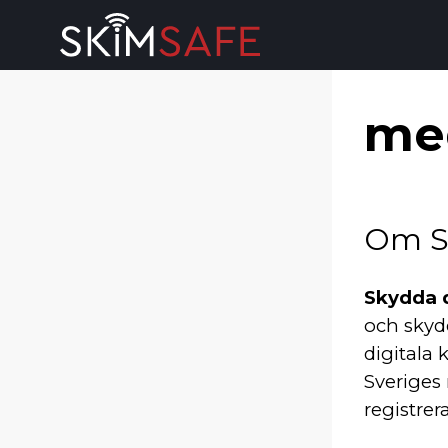
Skip to content
me
Om S
Skydda 
och skyd
digitala
Sveriges
registrer