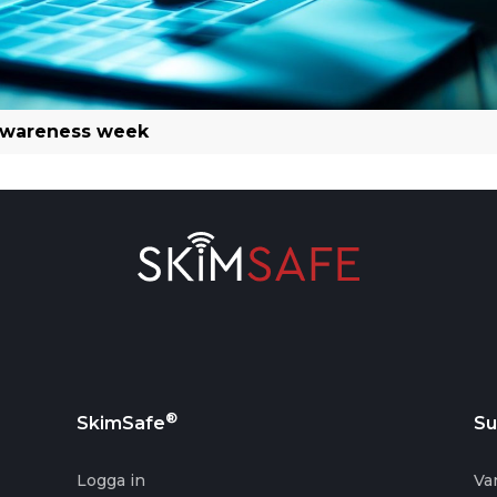
Awareness week
®
SkimSafe
Su
Logga in
Va