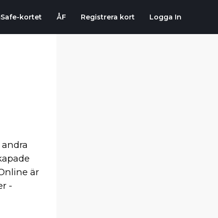
Safe-kortet
ÅF
Registrera kort
Logga In
 andra
 kapade
Online är
r -