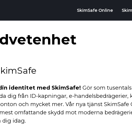
SkimSafe Online
Skim
dvetenhet
kimSafe
din identitet med SkimSafe!
Gör som tusentals
da dig från ID-kapningar, e-handelsbedrägerier,
 konton och mycket mer. Vår nya tjänst SkimSafe 
 mest omfattande skydd mot moderna bedrägerie
a dig idag.