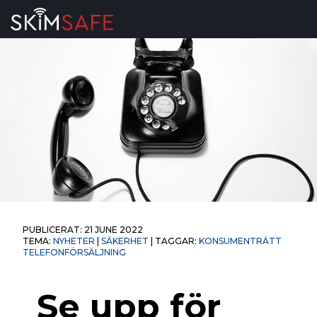
Skip to content
PUBLICERAT:
21 JUNE 2022
TEMA:
NYHETER
|
SÄKERHET
| TAGGAR:
KONSUMENTRÄTT
TELEFONFÖRSÄLJNING
Se upp för