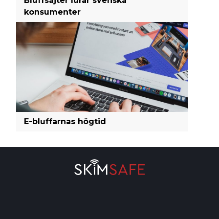
Bluffsajter lurar svenska
konsumenter
E-bluffarnas högtid