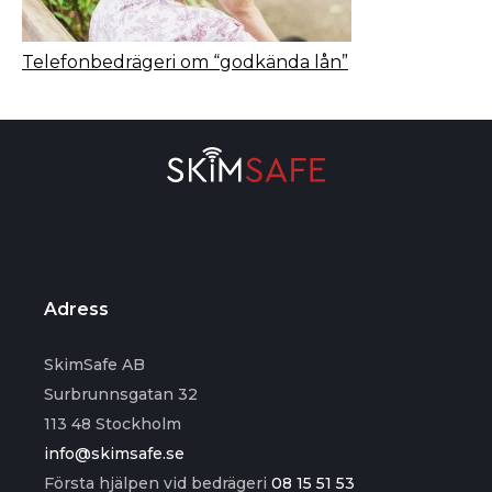
Telefonbedrägeri om “godkända lån”
Adress
SkimSafe AB
Surbrunnsgatan 32
113 48 Stockholm
info@skimsafe.se
Första hjälpen vid bedrägeri
08 15 51 53