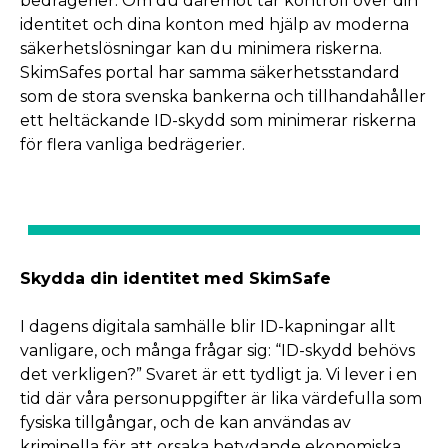
bedrägerier. Om du däremot tar kontroll över din
identitet och dina konton med hjälp av moderna
säkerhetslösningar kan du minimera riskerna.
SkimSafes portal har samma säkerhetsstandard
som de stora svenska bankerna och tillhandahåller
ett heltäckande ID-skydd som minimerar riskerna
för flera vanliga bedrägerier.
Skydda din identitet med SkimSafe
I dagens digitala samhälle blir ID-kapningar allt
vanligare, och många frågar sig: “ID-skydd behövs
det verkligen?” Svaret är ett tydligt ja. Vi lever i en
tid där våra personuppgifter är lika värdefulla som
fysiska tillgångar, och de kan användas av
kriminella för att orsaka betydande ekonomiska