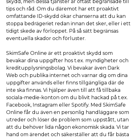
skydd, men dessa tjänster är oftast begränsade till
tips och råd. Om du däremot har ett proaktivt
omfattande ID-skydd ökar chanserna att du kan
stoppa bedrägeriet redan innan det sker, eller i ett
tidigt skede av förloppet. På så sätt begränsas
eventuella skador och förluster.
SkimSafe Online är ett proaktivt skydd som
bevakar dina uppgifter hos t.ex. myndigheter och
kreditupplysningsbolag. Vi bevakar även Dark
Web och publika internet och varnar dig om dina
uppgifter används eller finns tillgängliga där de
inte ska finnas. Vi hjälper även till att få tillbaka
sociala-medie-konton om du blivit hackad på t.ex.
Facebook, Instagram eller Spotify. Med SkimSafe
Online får du även en personlig handläggare som
utreder och löser de problem som uppstått, utan
att du behöver lida någon ekonomisk skada. Vi tar
hand om ärendet och säkerställer att du får bästa