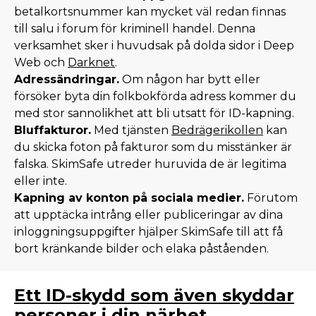
betalkortsnummer kan mycket väl redan finnas
till salu i forum för kriminell handel. Denna
verksamhet sker i huvudsak på dolda sidor i Deep
Web och
Darknet
.
Adressändringar.
Om någon har bytt eller
försöker byta din folkbokförda adress kommer du
med stor sannolikhet att bli utsatt för ID-kapning.
Bluffakturor.
Med tjänsten
Bedrägerikollen
kan
du skicka foton på fakturor som du misstänker är
falska. SkimSafe utreder huruvida de är legitima
eller inte.
Kapning av konton på sociala medier.
Förutom
att upptäcka intrång eller publiceringar av dina
inloggningsuppgifter hjälper SkimSafe till att få
bort kränkande bilder och elaka påståenden.
Ett ID-skydd som även skyddar
personer i din närhet