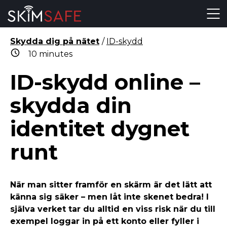
Skip to content
Skydda dig på nätet
/
ID-skydd
10
minutes
ID-skydd online –
skydda din
identitet dygnet
runt
När man sitter framför en skärm är det lätt att
känna sig säker – men låt inte skenet bedra! I
själva verket tar du alltid en viss risk när du till
exempel loggar in på ett konto eller fyller i