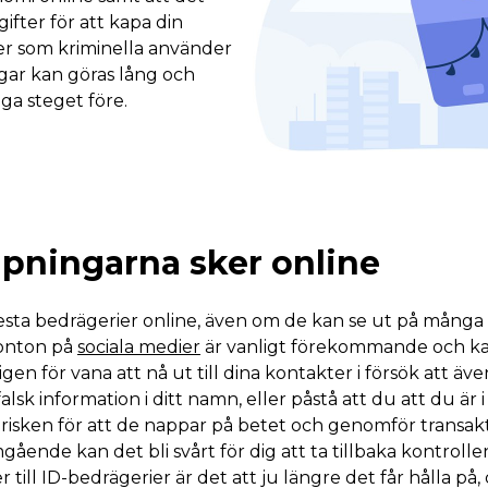
fter för att kapa din
er som kriminella använder
ngar kan göras lång och
igga steget före.
apningarna sker online
esta bedrägerier online, även om de kan se ut på många o
konton på
sociala medier
är vanligt förekommande och k
gen för vana att nå ut till dina kontakter i försök att ä
alsk information i ditt namn, eller påstå att du att du är
r risken för att de nappar på betet och genomför transak
ende kan det bli svårt för dig att ta tillbaka kontrollen 
ill ID-bedrägerier är det att ju längre det får hålla på, d