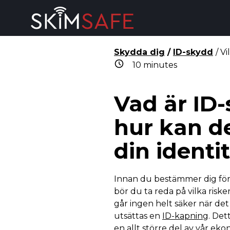
Skip to content
Skydda dig
/
ID-skydd
/ V
10
minutes
Vad är ID
hur kan d
din identi
Innan du bestämmer dig för
bör du ta reda på vilka riske
går ingen helt säker när det 
utsättas en
ID-kapning
. Det
en allt större del av vår ek