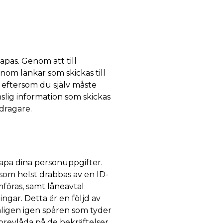
kapas. Genom att till
om länkar som skickas till
, eftersom du själv måste
slig information som skickas
dragare.
kapa dina personuppgifter.
 som helst drabbas av en ID-
öras, samt låneavtal
gar. Detta är en följd av
mligen igen spåren som tyder
brevlåda på de bekräftelser