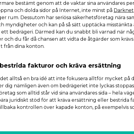
rmare bestämt genom att de vaktar sina användares per
pna och dolda sidor på Internet, inte minst på
Darknet
ger rum. Dessutom har seriösa säkerhetsföretag nära s
h myndigheter och kan på så sätt upptäcka misstänkta a
r ett bedrägeri. Därmed kan du snabbt bli varnad när n
r och du får då chansen att vidta de åtgärder som krävs
t från dina konton.
t bestrida fakturor och kräva ersättning
det alltså en bra idé att inte fokusera alltför mycket på d
 dig nämligen även om bedrägeriet inte lyckas stoppas i 
retag som alltid står vid sina användares sida – hela väge
ra juridiskt stöd för att kräva ersättning eller bestrida fa
 tillbaka kontrollen över kapade konton, på exempelvis so