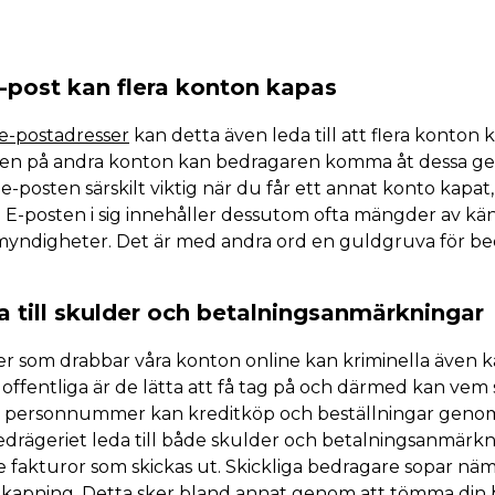
 e-post kan flera konton kapas
e-postadresser
kan detta även leda till att flera konton 
den på andra konton kan bedragaren komma åt dessa gen
 e-posten särskilt viktig när du får ett annat konto kapat
. E-posten i sig innehåller dessutom ofta mängder av kän
 myndigheter. Det är med andra ord en guldgruva för be
a till skulder och betalningsanmärkningar
lder som drabbar våra konton online kan kriminella även 
offentliga är de lätta att få tag på och därmed kan vem
 personnummer kan kreditköp och beställningar genomf
drägeriet leda till både skulder och betalningsanmärknin
e fakturor som skickas ut. Skickliga bedragare sopar nä
ID-kapning. Detta sker bland annat genom att tömma din 