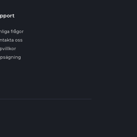
pport
nliga frågor
ntakta oss
pvillkor
psägning