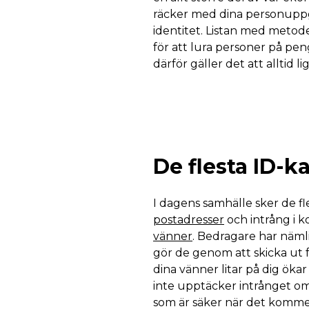
räcker med dina personuppgi
identitet. Listan med metod
för att lura personer på pe
därför gäller det att alltid l
De flesta ID-k
I dagens samhälle sker de fl
postadresser
och intrång i 
vänner
. Bedragare har nämli
gör de genom att skicka ut f
dina vänner litar på dig öka
inte upptäcker intrånget omgå
som är säker när det kommer t