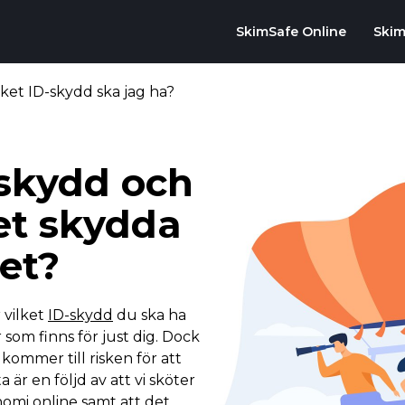
SkimSafe Online
Skim
ilket ID-skydd ska jag ha?
-skydd och
et skydda
tet?
 vilket
ID-skydd
du ska ha
r som finns för just dig. Dock
kommer till risken för att
ta är en följd av att vi sköter
onomi online samt att det